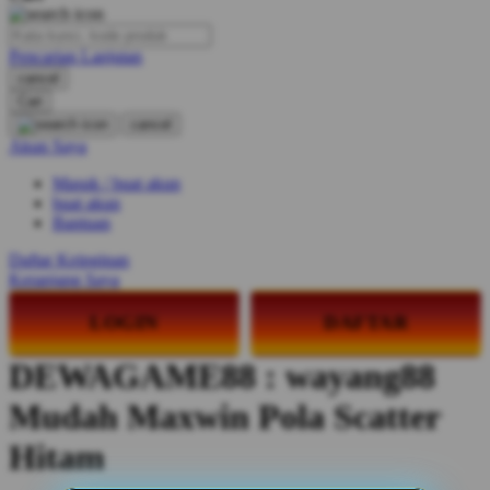
O
Pencarian Lanjutan
Oh Ma Grain
cancel
Okiedog
Cari
cancel
P
Akun Saya
Masuk / buat akun
Peachy
buat akun
Phil & Ted's
Bantuan
Philips Avent
Daftar Keinginan
Keranjang Saya
Pigeon
LOGIN
DAFTAR
Playgro
DEWAGAME88 : wayang88
Poled Global
Mudah Maxwin Pola Scatter
Ponycycle
Puma
Hitam
Pureats