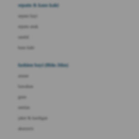
Beauty Barn
sepatu & kaus kaki
Bio Oil
sepatu bayi
Biolane
sepatu anak
Bite Fighters
sandal
Bizzi Growin
kaus kaki
Blackmores
fashion bayi (0bln-3thn)
Blooming Marvellous
atasan
Bonnels
bawahan
Bravado
gaun
Bruder
setelan
Brush Baby
jaket & kardigan
Buds Organics
aksesoris
Bugaboo