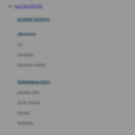
Awan
lotus138 DAFTAR
Azetabio
produk terbaru
B
aksesoris
Baabaasheepz
tas
Babiators
kacamata
Baby Dove
aksesoris rambut
Baby Jogger
Baby Rovega
kebutuhan bayi
Babybee
pakaian tidur
Banana Boat
set & terusan
Banz
piyama
Barbie
bodysuits
Beaba