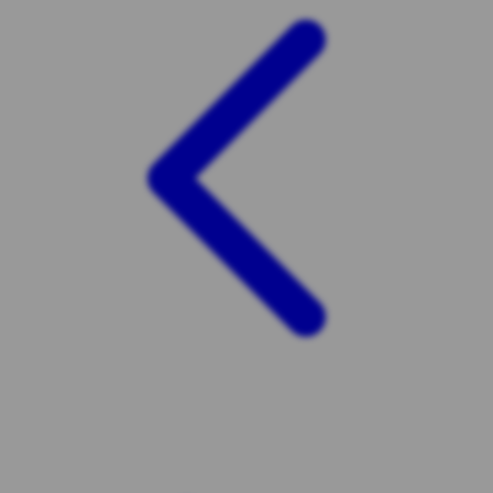
Squishmallows
Starbooks
Stick-O
Stokke
Sudocrem
Sumimo
Sunnylife
Sun-Staches
Swimava
T
Tommee Tippee
Trunki
Tutti Bambini