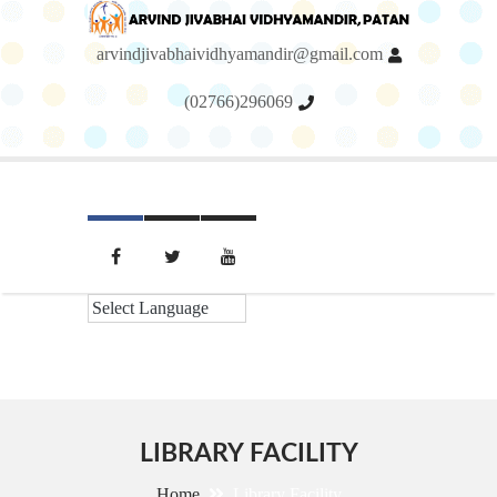
arvindjivabhaividhyamandir@gmail.com
(02766)296069
Menu
LIBRARY FACILITY
Home
Library Facility