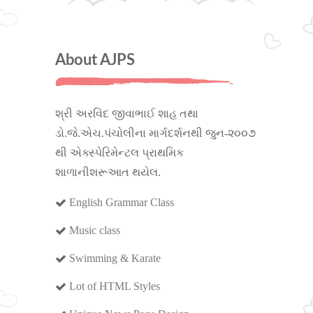
About AJPS
શ્રી અરવિંદ જીવાભાઈ શાહ તથા
ડો.જે.એચ.પંચોલીના માર્ગદર્શનથી જુન-૨૦૦૭
થી એક્સ્પેરિમેન્ટલ પ્રાથમિક
શાળાનીશરૂઆત થયેલ.
English Grammar Class
Music class
Swimming & Karate
Lot of HTML Styles