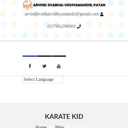
arvindjivabhaividhyamandir@gmail.com
(02766)296069
Menu
KARATE KID
Home
Bliss
Karate Kid