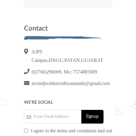
Contact
AJPS
Campus,HNGU,PATAN,GUJARAT
(02766)296069, Mo: 7574885809
arvindjivabhaividhyamandir@gmail.com
WE’RE SOCIAL
I agree to the terms and conditions laid out