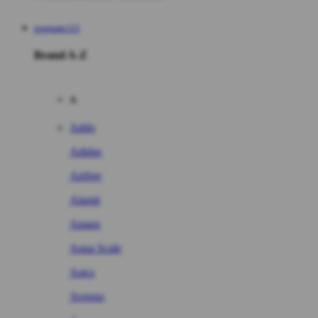
pragmatic123
Brand A-Z
A
Addo
Adidas
Airfree
Alamii
Amara
Aqua Scale
Asics
Aveeno