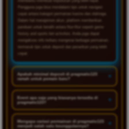
membantu membuat keputusan yang lebih tepat.
Pengguna juga bisa mendalami tips untuk navigasi
cepat antara kategori permainan kasino dan olahraga.
Dalam hal manajemen akun, platform memberikan
panduan untuk beralih antara fitur-fitur seperti game
history and sports bet activities. Anda juga dapat
mengakses info terbaru mengenai berbagai permainan,
termasuk tips untuk deposit dan penarikan yang lebih
cepat.
Apakah minimal deposit di pragmatic123
+
ramah untuk pemain baru?
Setelah daftar sebagai anggota, Anda dapat
mempelajari tips untuk menavigasi berbagai game
Event apa saja yang biasanya tersedia di
+
pragmatic123?
seperti digital slots, Bingo, dan games meja. Misalnya,
fokuslah pada game yang menawarkan poin tinggi agar
Setelah mendaftar sebagai anggota, Anda dapat
Anda dapat memaksimalkan peluang. Platform ini juga
menggunakan tips untuk menavigasi berbagai
Mengapa variasi permainan di pragmatic123
menyediakan strategi bagi penggunaan efektif dalam
+
menjadi salah satu keunggulannya?
permainan seperti slot, bingo, meja, dan sports-related
taruhan olahraga dan bingo, seperti menganalisis