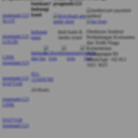
Back to top
pragmatic123
butuh
unduh aplikasi
we accept
bantuan?
pragmatic123
hubungi
kami
pragmatic123
SLOT
Direktorat Jenderal
hubungi
ikuti kami di
pragmatic123
Perlindungan Konsumen
kami
media sosial
LOGIN
dan Tertib Niaga
Kementerian
bantuan
Perdagangan RI
LINK
dan faq
WhatsApp: +62 812
pragmatic123
1021 3625
021-
pragmatic123
123456789
DAFTAR
24 Hours
pragmatic123
LINK
DAFTAR