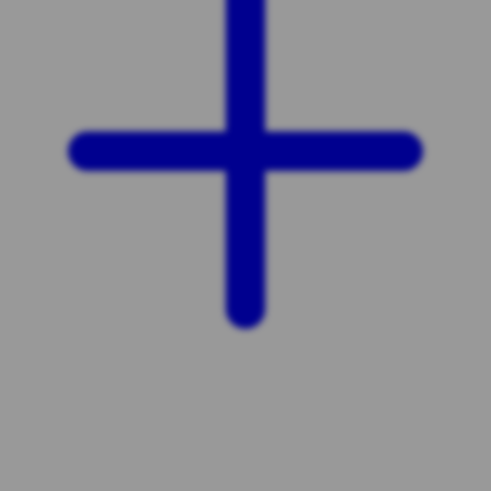
X
Xootz
Y
Yamatoya
Z
Zaxy
Zoggs
0-9
4Moms
59S