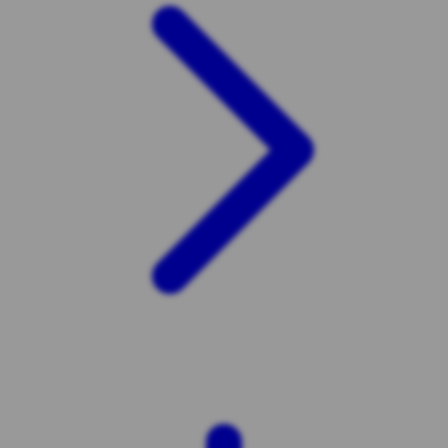
Twistshake
TY Toys
U
V
Veja
Vitaflow
Vtech
W
Waterland
Wellness