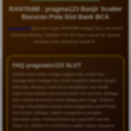
RANTAI88 : pragma123 Banjir Scatter
Bocoran Pola Slot Bank BCA
pragmatic123
Situs resmi Agen RANTAI88 sebagai Situs Slot Resmi
Gampang Menang. Dapatkan Trik Slot Gacor akurat dan gabung
sekarang untuk menikmati benefit R...
FAQ pragmatic123 SLOT
Setelah kamu daftar sebagai anggota baru, kamu bisa
menggunakan berbagai tips untuk mengelola akunmu dengan
lebih baik. Misalnya, kamu bisa mempelajari cara beralih
cepat antara kategori permainan kasino dan aktivitas olahraga
atau memilih permainan kasino dengan poin tinggi. Platform
ini juga menyediakan strategi untuk penggunaan efektif bingo
dan taruhan olahraga, seperti menganalisis peringkat
permainan untuk membuat keputusan yang lebih hati-hati.
Selain itu, platform ini memberikan update terbaru mengenai