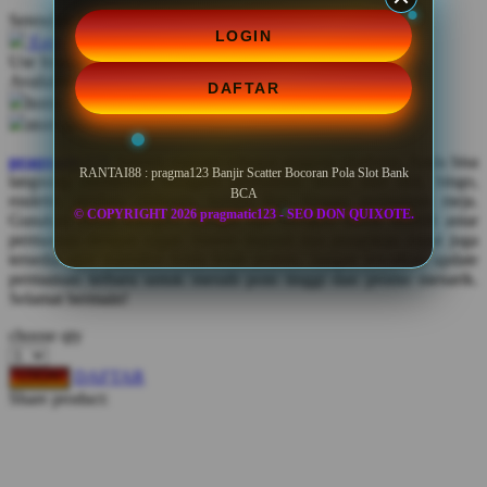
Serendah
Rp 10.000
LOGIN
Q
Earn
1.000.000
-
100.000.000
Bonus
Use Installment Options from
.
Laarn more
QV Baby
Available for :
DAFTAR
home delivery
store pickup
R
pragmatic123
Setelah register sebagai anggota platform, Anda bisa
Real Shades
RANTAI88 : pragma123 Banjir Scatter Bocoran Pola Slot Bank
langsung menikmati beragam permainan mulai dari slot, bingo,
BCA
roulette, taruhan olahraga, kasino live, hingga permainan meja.
Red Castle
© COPYRIGHT 2026 pragmatic123 - SEO DON QUIXOTE.
Gunakan menu kategori sebagai tips navigasi untuk beralih antar
permainan dengan cepat. Sistem deposit dan penarikan cepat juga
Ribbon Madness
tersedia agar transaksi Anda lebih praktis. Jangan lewatkan update
permainan terbaru untuk meraih poin tinggi dan promo menarik.
S
Selamat bermain!
Sebamed
choose qty
Silver Cross
DAFTAR
LOGIN
Share product:
Simply Idea
Skip Hop
Spectra