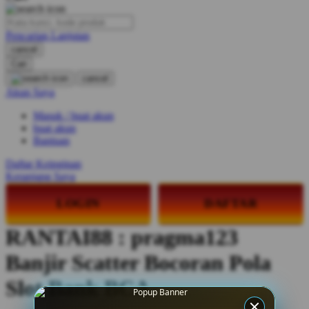
O
Pencarian Lanjutan
Oh Ma Grain
cancel
Okiedog
Cari
cancel
P
Akun Saya
Masuk / buat akun
Peachy
buat akun
Phil & Ted's
Bantuan
Philips Avent
Daftar Keinginan
Keranjang Saya
Pigeon
LOGIN
DAFTAR
Playgro
RANTAI88 : pragma123
Poled Global
Banjir Scatter Bocoran Pola
Ponycycle
Puma
Slot Bank BCA
Pureats