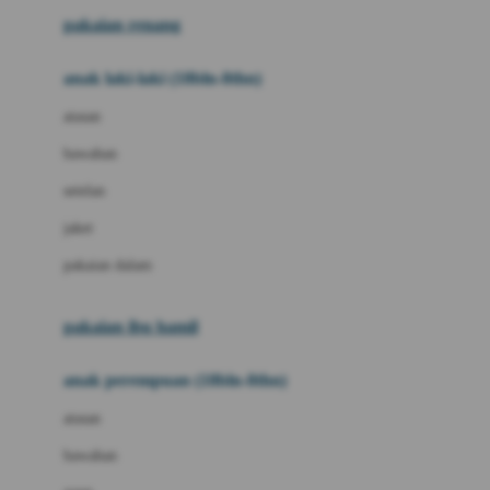
Buggygear
pakaian renang
Bumkins
anak laki-laki (18bln-8thn)
C
atasan
Cetaphil
bawahan
Chicco
setelan
Childlife
jaket
Clevamama
pakaian dalam
Cocolatte
Cottonseeds
pakaian ibu hamil
Cozy N Safe
anak perempuan (18bln-8thn)
Crane
atasan
Cybex
bawahan
D