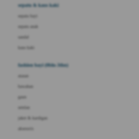
Beauty Barn
sepatu & kaus kaki
Bio Oil
sepatu bayi
Biolane
sepatu anak
Bite Fighters
sandal
Bizzi Growin
kaus kaki
Blackmores
fashion bayi (0bln-3thn)
Blooming Marvellous
atasan
Bonnels
bawahan
Bravado
gaun
Bruder
setelan
Brush Baby
jaket & kardigan
Buds Organics
aksesoris
Bugaboo