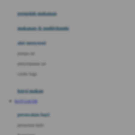
Joie
pengolah makanan
Joolz
Jujube
makanan & multivitamin
K
alat menyusui
Kiddycuts
pompa asi
Kumon
penyimpanan asi
L
cooler bags
Leapfrog
kursi makan
Leclerc
SLOT GACOR
Lee Vierra
Lillebaby
perawatan bayi
Little Bird Told Me
perawatan kulit
Little Miss Janis