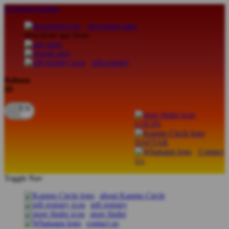
lewati ke Konten
download apps
download app from:
gift registry
Bahasa
ID
LOGIN
DAFTAR
Contact
Us
Toggle Nav
about Kanmo Circle
gift registry
store finder
contact us